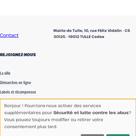
Accueil
Mairie de Tulle, 10, rue Félix Vidalin - CS
Contact
30125 - 19012 TULLE Cedex
REJOIGNEZ-NOUS
linkedin
Facebook
Instagram
La ville
Démarches en ligne
Labels et récompenses
Recrutements
Bonjour ! Pourrions-nous activer des services
Espace Communication
supplémentaires pour
Sécurité et lutte contre les abus
?
Vous pouvez toujours modifier ou retirer votre
Espace Agents
consentement plus tard.
Contactez-nous
Mentions Légales
Paramètres des cookies