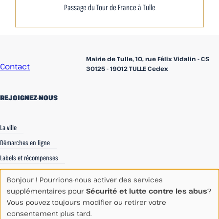
Passage du Tour de France à Tulle
Accueil
Mairie de Tulle, 10, rue Félix Vidalin - CS
Contact
30125 - 19012 TULLE Cedex
REJOIGNEZ-NOUS
linkedin
Facebook
Instagram
La ville
Démarches en ligne
Labels et récompenses
Recrutements
Bonjour ! Pourrions-nous activer des services
Espace Communication
supplémentaires pour
Sécurité et lutte contre les abus
?
Vous pouvez toujours modifier ou retirer votre
Espace Agents
consentement plus tard.