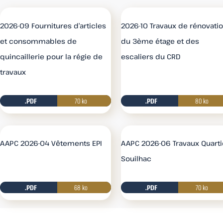
2026-09 Fournitures d’articles
2026-10 Travaux de rénovati
et consommables de
du 3ème étage et des
quincaillerie pour la régie de
escaliers du CRD
travaux
.PDF
70 ko
.PDF
Télécharger
80 ko
AAPC 2026-04 Vêtements EPI
AAPC 2026-06 Travaux Quarti
Souilhac
.PDF
68 ko
.PDF
Télécharger
70 ko