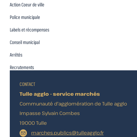
Action Coeur de ville
Police municipale
Labels et récompenses
Conseil municipal
Arrêtés
Recrutements
CONTACT
Tulle agglo - service marchés
Communauté d'agglomération de Tulle agglo
Impasse Sylvain Combes
19000 Tulle
marches.publics@tulleagglo.fr