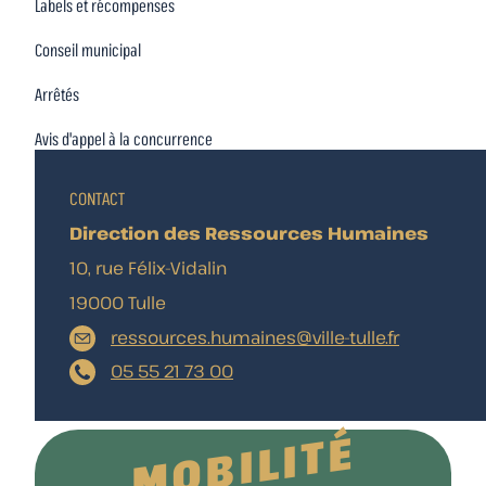
Labels et récompenses
Conseil municipal
Arrêtés
Avis d'appel à la concurrence
CONTACT
Direction des Ressources Humaines
10, rue Félix-Vidalin
19000 Tulle
ressources.humaines@ville-tulle.fr
05 55 21 73 00
MOBILITÉ