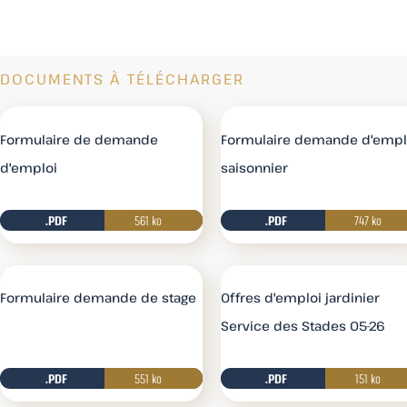
DOCUMENTS À TÉLÉCHARGER
Formulaire de demande
Formulaire demande d'empl
d'emploi
saisonnier
.PDF
561 ko
.PDF
Télécharger
747 ko
Formulaire demande de stage
Offres d'emploi jardinier
Service des Stades 05-26
.PDF
551 ko
.PDF
Télécharger
151 ko