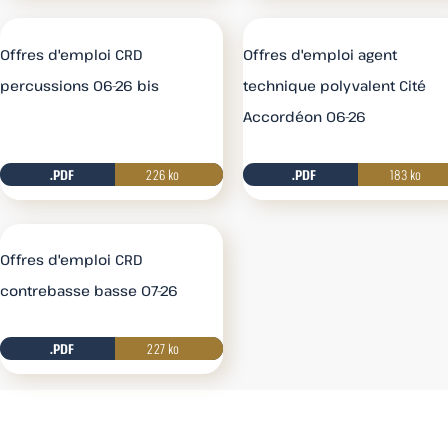
Offres d'emploi CRD
Offres d'emploi agent
percussions 06-26 bis
technique polyvalent Cité
Accordéon 06-26
.PDF
226 ko
.PDF
Télécharger
183 ko
Offres d'emploi CRD
contrebasse basse 07-26
.PDF
227 ko
Télécharger