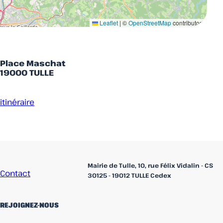
Leaflet
|
©
OpenStreetMap
contributors
Place Maschat
19000 TULLE
itinéraire
Accueil
Mairie de Tulle, 10, rue Félix Vidalin - CS
Contact
30125 - 19012 TULLE Cedex
REJOIGNEZ-NOUS