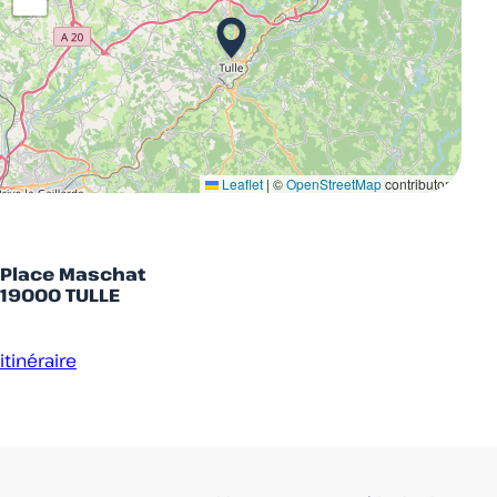
Leaflet
|
©
OpenStreetMap
contributors
Place Maschat
19000 TULLE
itinéraire
Accueil