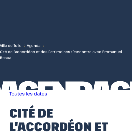
Menu
Ville de Tulle
Agenda
Cité de l'accordéon et des Patrimoines : Rencontre avec Emmanuel
Bosca
DA
AGENDA
AG
Toutes les dates
CITÉ DE
L'ACCORDÉON ET