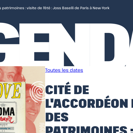
GEND
patrimoines : visite de l'été : Joss Baselli de Paris à New-York
Toutes les dates
CITÉ DE
L'ACCORDÉON 
DES
PATRIMOINES 