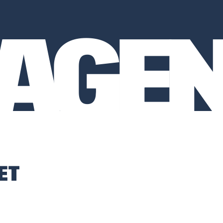
A
AGE
ET
: