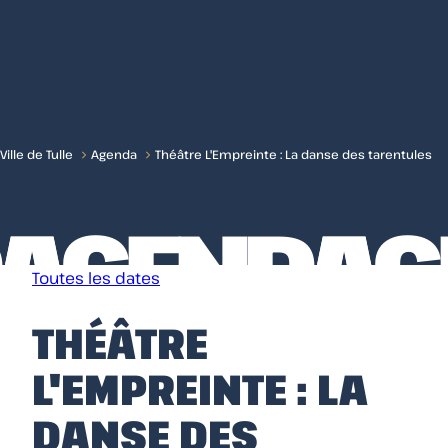
Menu
Ville de Tulle
Agenda
Théâtre L'Empreinte : La danse des tarentules
DA
AGENDA
AG
Toutes les dates
THÉÂTRE
L'EMPREINTE : LA
DANSE DES