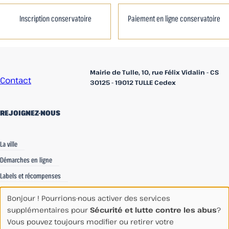
Inscription conservatoire
Paiement en ligne conservatoire
Accueil
Mairie de Tulle, 10, rue Félix Vidalin - CS
Contact
30125 - 19012 TULLE Cedex
REJOIGNEZ-NOUS
linkedin
Facebook
Instagram
La ville
Démarches en ligne
Labels et récompenses
Recrutements
Bonjour ! Pourrions-nous activer des services
Espace Communication
supplémentaires pour
Sécurité et lutte contre les abus
?
Vous pouvez toujours modifier ou retirer votre
Espace Agents