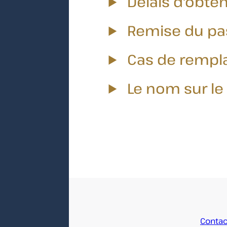
Délais d'obte
Remise du pa
Cas de rempla
Le nom sur le
Accueil
Contac