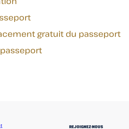
ntion
sseport
cement gratuit du passeport
 passeport
t
REJOIGNEZ-NOUS