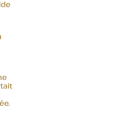
ide
u
ne
tait
ée.