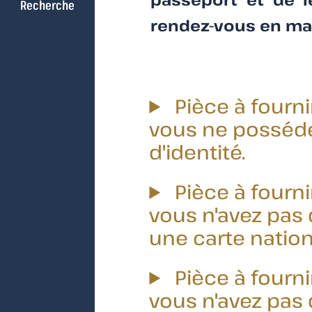
Recherche
rendez-vous en mai
Pièce à fourn
vous ne posséde
d'identité.
Pièce à fourn
vous n'avez pas
une carte nation
Pièce à fourn
vous n'avez pas