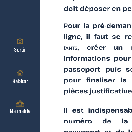
doit déposer en p
Pour la pré-dema
ligne, il faut se 
, créer un c
l’ANTS
Sortir
informations pou
passeport puis s
pour finaliser l
Habiter
pièces justificative
Il est indispensa
Ma mairie
numéro de la 
passeport et de l