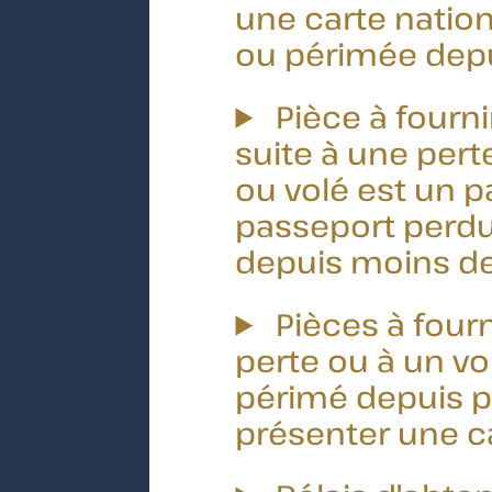
une carte nation
ou périmée depu
Pièce à fourn
suite à une pert
ou volé est un 
passeport perdu 
depuis moins de
Pièces à four
perte ou à un vo
périmé depuis p
présenter une ca