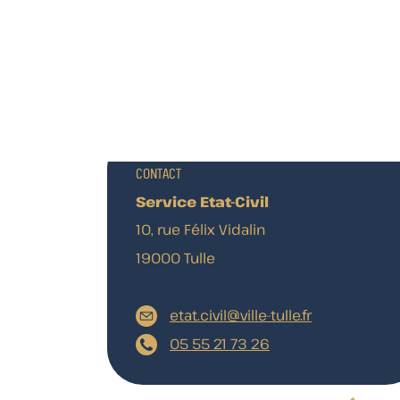
CONTACT
Service Etat-Civil
10, rue Félix Vidalin
19000 Tulle
etat.civil@ville-tulle.fr
l
05 55 21 73 26